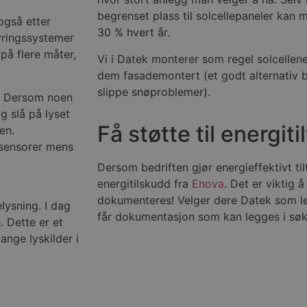
begrenset plass til solcellepaneler kan
også etter
30 % hvert år.
yringssystemer
på flere måter,
Vi i Datek monterer som regel solcellen
dem fasademontert (et godt alternativ b
slippe snøproblemer).
7. Dersom noen
g slå på lyset
Få støtte til energiti
en.
 sensorer mens
Dersom bedriften gjør energieffektivt ti
energitilskudd fra
Enova
. Det er viktig 
dokumenteres! Velger dere Datek som le
lysning. I dag
får dokumentasjon som kan legges i sø
 Dette er et
ange lyskilder i