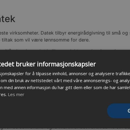
atek
este virksomheter. Datek tilbyr energirådgivning til små o
e tiltak som vil være lønnsomme for dere.
. Når dere har valgt hvilke produkter og løsninger dere ønsk
tedet bruker informasjonskapsler
jonskapsler for å tilpasse innhold, annonser og analysere trafikke
 om din bruk av nettstedet vårt med våre annonserings- og ana
 med annen informasjon du har gitt dem eller som de har samlet 
res.
Les mer
l sine utstillere samt hatt ett eget nettverk for den daglige
plementert. Nettverket er bygd opp med Extreme switcher f
orges Varemesse har satt seg ett mål til å kunne håndtere
ontrollere (med egne backup kontrollere) med ca 160 bases
d og for de som ønsker egne WLAN er det i bruk ca 40 stk 82