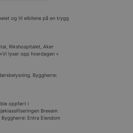
meiet og til elbilene på en trygg
al, Rikshospitalet, Aker
. «Vi lyser opp hverdagen »
endørsbelysning. Byggherre:
ble oppført i
iljøklassifiseringen Breeam
et. Byggherre: Entra Eiendom