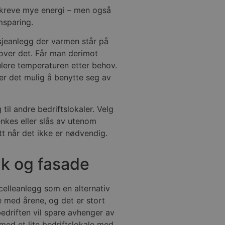
 kreve mye energi – men også
msparing.
asjeanlegg der varmen står på
 over det. Får man derimot
ulere temperaturen etter behov.
er det mulig å benytte seg av
til andre bedriftslokaler. Velg
enkes eller slås av utenom
tt når det ikke er nødvendig.
ak og fasade
lcelleanlegg som en alternativ
re med årene, og det er stort
edriften vil spare avhenger av
med et lite bedriftslokale med