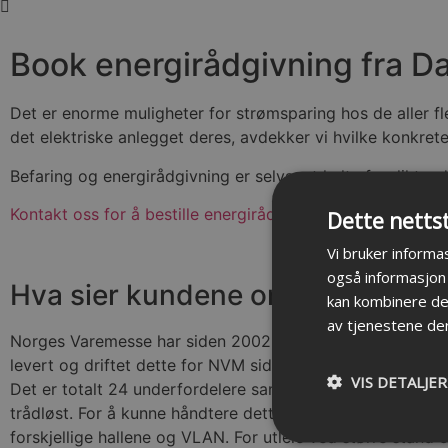
Book energirådgivning fra D
Det er enorme muligheter for strømsparing hos de aller fl
det elektriske anlegget deres, avdekker vi hvilke konkret
Befaring og energirådgivning er selvsagt helt uforpliktende
Kontakt oss for å bestille energirådgivning
!
Dette netts
Vi bruker informas
også informasjon
Hva sier kundene om oss
kan kombinere den
av tjenestene de
Norges Varemesse har siden 2002 levert trådløst nettverk ti
levert og driftet dette for NVM siden dette har blitt im
VIS DETALJER
Det er totalt 24 underfordelere samt 3 hovedfordelere. N
trådløst. For å kunne håndtere dette har vi satt opp 2 k
forskjellige hallene og VLAN. For utleie ved større stan