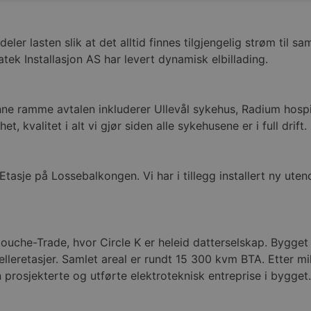
ler lasten slik at det alltid finnes tilgjengelig strøm til sa
ek Installasjon AS har levert dynamisk elbillading.
e ramme avtalen inkluderer Ullevål sykehus, Radium hospit
 kvalitet i alt vi gjør siden alle sykehusene er i full drift
. Etasje på Lossebalkongen. Vi har i tillegg installert ny ut
uche-Trade, hvor Circle K er heleid datterselskap. Bygget 
jelleretasjer. Samlet areal er rundt 15 300 kvm BTA. Etter m
on prosjekterte og utførte elektroteknisk entreprise i bygg