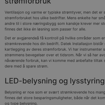
strømforbruk
Ventilasjon og varme er typiske strømtyver, men det er s
strømforbruket hos ulike bedrifter. Mens enkelte har små
andre til i store næringsbygg som kanskje krever mer s
finnes det ikke én løsning som passer for alle.
Det er avgjørendeå få kontroll på hvilke områder som e
strømkrevende hos din bedrift. Datek Installasjon bistår
kartlegging av deres strømforbruk. Vi har instrumenter
strømmens bevegelser over et tidsrom. Når vi så har av
nåværende forbruk, kan vi komme med anbefalte tiltak s
dere med å spare strøm.
LED-belysning og lysstyring
Belysning er noe som er svært strømkrevende hos mange
finnes det store besparingsmuligheter, både når det kom
og type belysning.