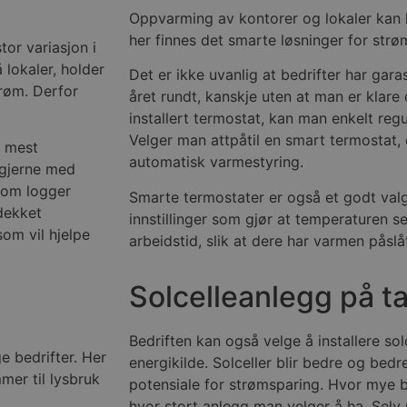
Oppvarming av kontorer og lokaler kan
her finnes det smarte løsninger for strø
tor variasjon i
 lokaler, holder
Det er ikke uvanlig at bedrifter har gar
trøm. Derfor
året rundt, kanskje uten at man er klare
installert termostat, kan man enkelt reg
Velger man attpåtil en smart termostat, 
r mest
automatisk varmestyring.
 gjerne med
 som logger
Smarte termostater er også et godt valg 
dekket
innstillinger som gjør at temperaturen s
om vil hjelpe
arbeidstid, slik at dere har varmen påslå
Solcelleanlegg på t
Bedriften kan også velge å installere so
 bedrifter. Her
energikilde. Solceller blir bedre og bed
mer til lysbruk
potensiale for strømsparing. Hvor mye b
hvor stort anlegg man velger å ha. Selv 