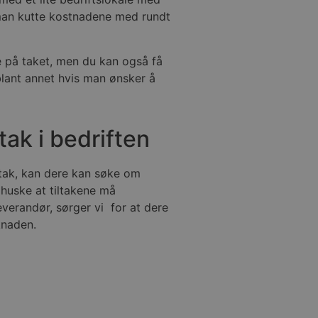
 man kutte kostnadene med rundt
e på taket, men du kan også få
lant annet hvis man ønsker å
ltak i bedriften
ltak, kan dere kan søke om
å huske at tiltakene må
verandør, sørger vi for at dere
knaden.