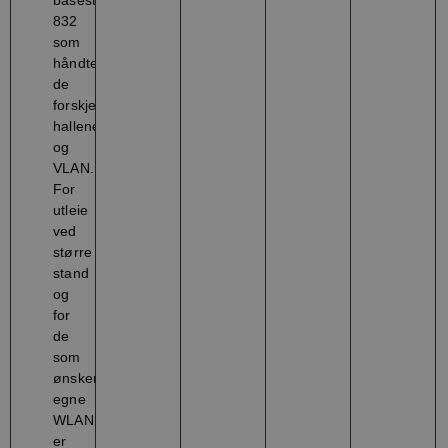
832
som
håndterer
de
forskjellige
hallene
og
VLAN.
For
utleie
ved
større
stand
og
for
de
som
ønsker
egne
WLAN
er