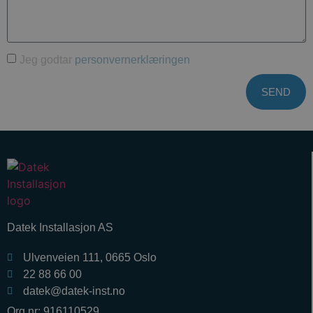
Jeg godtar
personvernerklæringen
SEND
Datek Installasjon AS
Ulvenveien 111, 0665 Oslo
22 88 66 00
datek@datek-inst.no
Org.nr: 916110529