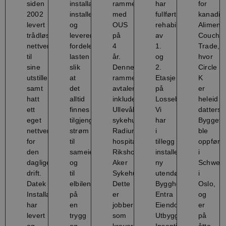
siden
installasjon
rammeavtale
har
for
2002
installerer
med
fullført
kanadis
levert
og
OUS
rehabilitering
Alimenta
trådløst
leverer,
på
av
Couche
nettverk
fordeler
4
1.
Trade,
til
lasten
år.
og
hvor
sine
slik
Denne
2.
Circle
utstillere
at
ramme
Etasje
K
samt
det
avtalen
på
er
hatt
alltid
inkluderer
Lossebalkongen.
heleid
ett
finnes
Ullevål
Vi
datterse
eget
tilgjengelig
sykehus,
har
Bygget
nettverk
strøm
Radium
i
ble
for
til
hospital,
tillegg
oppført
den
sameiet
Rikshospitalet,
installert
i
daglige
og
Aker
ny
Schweig
drift.
til
Sykehus.
utendørsbelysning.
i
Datek
elbilene
Dette
Byggherre:
Oslo,
Installasjon
på
er
Entra
og
har
en
jobber
Eiendom
er
levert
trygg
som
Utbygger:
på
og
og
krever
Insenti
åtte