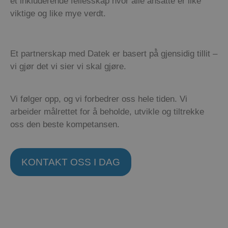
et inkluderende fellesskap hvor alle ansatte er like
viktige og like mye verdt.
Et partnerskap med
Datek
er basert på̊ gjensidig tillit –
vi gjør det vi sier vi skal gjøre.
Vi følger opp, og vi forbedrer oss hele tiden. Vi
arbeider målrettet for å beholde, utvikle og tiltrekke
oss den beste kompetansen.
KONTAKT OSS I DAG