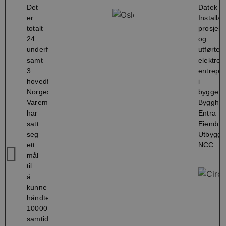
Det
Datek
Sørenga
er
Installa
totalt
prosjekt
24
og
underfordelere
utførte
samt
elektrot
3
entrepri
hovedfordelere.
i
Norges
bygget.
Varemesse
Byggher
har
Entra
satt
Eiendo
seg
Utbygge
ett
NCC
mål
til
å
kunne
håndtere
10000
samtidige