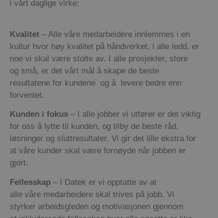
i
vårt
daglige virke:
Kvalitet
– Alle
våre
medarbeidere innlemmes i en
kultur hvor høy kvalitet
pa
̊
håndverket
, i alle ledd, er
noe vi skal være stolte av. I alle prosjekter, store
og
sma
̊, er det
vårt
mål
å skape de beste
resultatene for kundene og å levere bedre enn
forventet.
Kunden i fokus
– I alle jobber vi utfører er det viktig
for oss å lytte til kunden, og tilby de beste
råd
,
løsninger og sluttresultater. Vi gir det lille ekstra for
at
våre
kunder skal være fornøyde
når
jobben er
gjort.
Fellesskap
– I
Datek
er vi opptatte av at
alle
våre
medarbeidere skal trives på jobb. Vi
styrker arbeidsgleden og motivasjonen gjennom