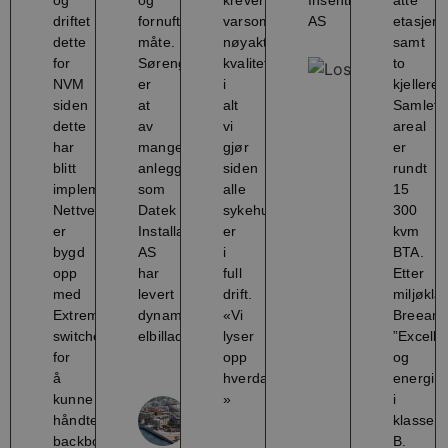
driftet
fornuftig
varsomhet,
AS
etasjer,
dette
måte.
nøyaktighet,
samt
for
Sørenga
kvalitet
to
NVM
er
i
kjelleret
siden
at
alt
Samlet
dette
av
vi
areal
har
mange
gjør
er
blitt
anlegg
siden
rundt
implementert.
som
alle
15
Nettverket
Datek
sykehusene
300
er
Installasjon
er
kvm
bygd
AS
i
BTA.
opp
har
full
Etter
med
levert
drift.
miljøkla
Extreme
dynamisk
«Vi
Breeam
switcher
elbillading.
lyser
”Excelle
for
opp
og
å
hverdagen
energim
Dynamisk
kunne
»
i
Ebil-
håndtere
klasse
Ladning
backbone.
B.
på