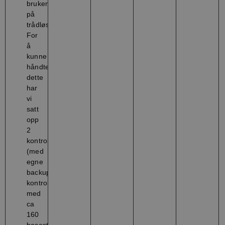
brukere
på
trådløst.
For
å
kunne
håndtere
dette
har
vi
satt
opp
2
kontrollere
(med
egne
backup
kontrollere)
med
ca
160
basestasjoner