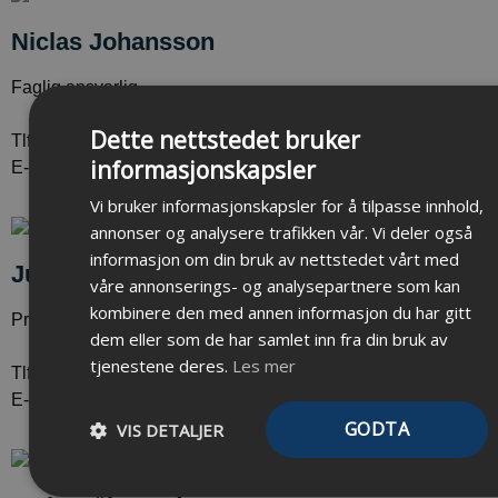
Niclas Johansson
Faglig ansvarlig
Dette nettstedet bruker
Tlf: 22886600
informasjonskapsler
E-post: nj@datek-inst.no
Vi bruker informasjonskapsler for å tilpasse innhold,
annonser og analysere trafikken vår. Vi deler også
informasjon om din bruk av nettstedet vårt med
Julius Trælvik
våre annonserings- og analysepartnere som kan
kombinere den med annen informasjon du har gitt
Produksjonsleder
dem eller som de har samlet inn fra din bruk av
tjenestene deres.
Les mer
Tlf: 22886600
E-post: jt@datek-inst.no
GODTA
VIS DETALJER