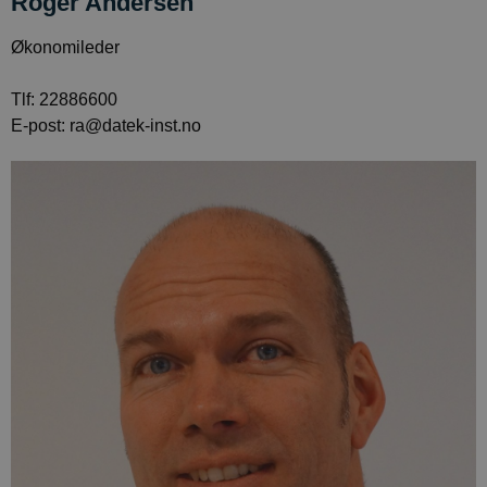
Roger Andersen
Økonomileder
Tlf: 22886600
E-post: ra@datek-inst.no