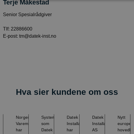
Terje Måkestad
Senior Spesialrådgiver
Tlf: 22886600
E-post: tm@datek-inst.no
Hva sier kundene om oss
Norges
Systemet
Datek
Datek
Nytt
Varemesse
som
Installasjon
Installasjon
europei
har
Datek
har
AS
hovedko