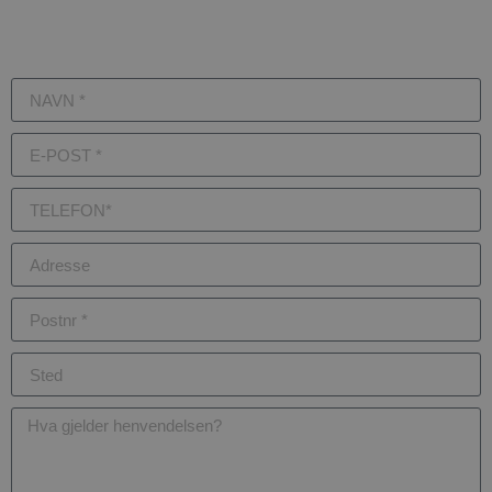
Vi tilbyr derfor en kostnadsfri befaring, for å kunne gi deg
som kunde et forutsigbart og uforpliktende pristilbud.